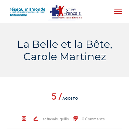
Skip
to
content
La Belle et la Bête,
Carole Martinez
5 /
AGOSTO
sofiasabuquillo
0 Comments