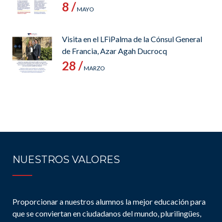
8 /
MAYO
Visita en el LFiPalma de la Cónsul General
de Francia, Azar Agah Ducrocq
28 /
MARZO
NUESTROS VALORES
Proporcionar a nuestros alumnos la mejor educación para
que se conviertan en ciudadanos del mundo, plurilingües,