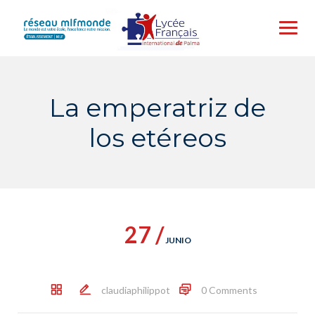
Skip
to
content
La emperatriz de
los etéreos
27 /
JUNIO
claudiaphilippot
0 Comments