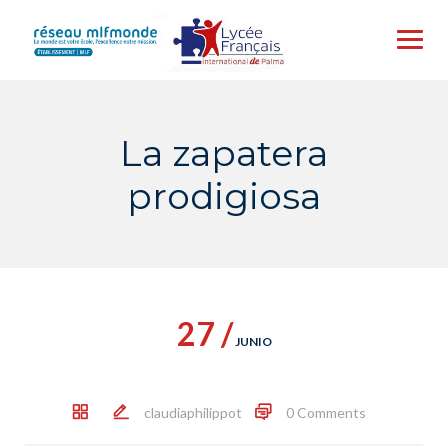
Skip
to
content
La zapatera
prodigiosa
27 /
JUNIO
claudiaphilippot
0 Comments