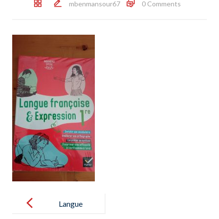
mbenmansour67
0 Comments
Post
navigation
Langue