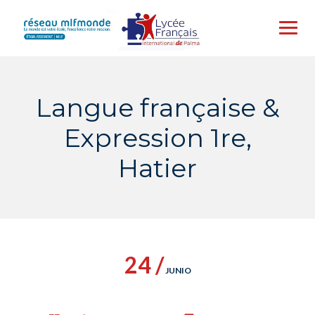
Skip
to
content
Langue française &
Expression 1re,
Hatier
24 /
JUNIO