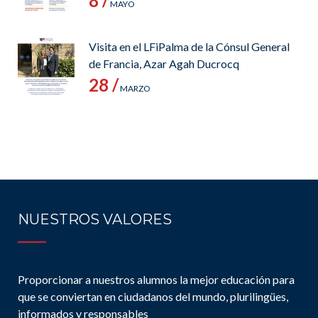
8 /
MAYO
Visita en el LFiPalma de la Cónsul General
de Francia, Azar Agah Ducrocq
28 /
MARZO
NUESTROS VALORES
Proporcionar a nuestros alumnos la mejor educación para
que se conviertan en ciudadanos del mundo, plurilingües,
informados y responsables