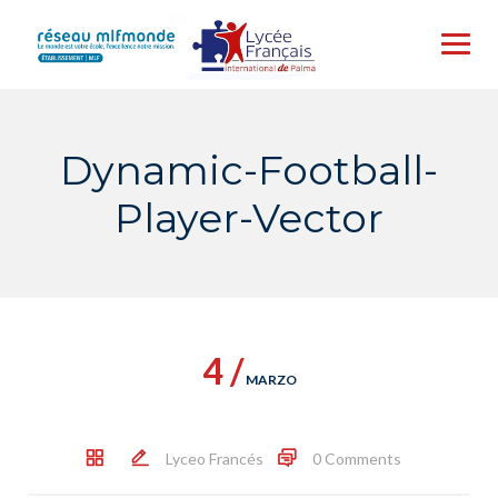
Skip
to
content
Dynamic-Football-
Player-Vector
4 /
MARZO
Lyceo Francés
0 Comments