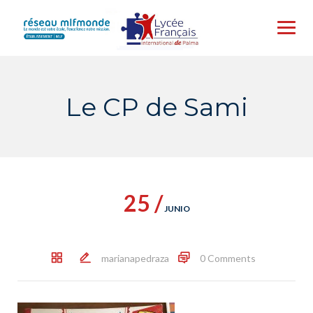
Skip
to
content
Le CP de Sami
25 /
JUNIO
marianapedraza
0 Comments