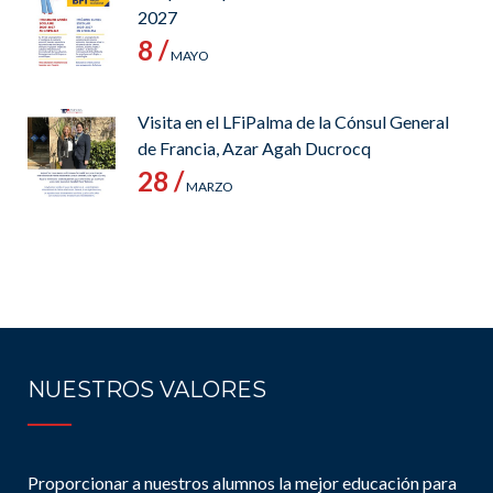
2027
8 /
MAYO
Visita en el LFiPalma de la Cónsul General
de Francia, Azar Agah Ducrocq
28 /
MARZO
NUESTROS VALORES
Proporcionar a nuestros alumnos la mejor educación para