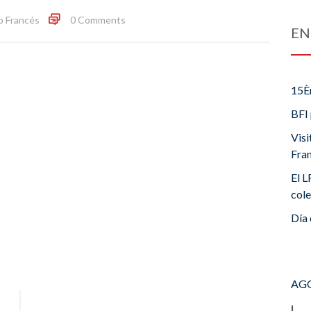
o Francés
0 Comments
EN
15È
BFI 
Visi
Fra
El L
cole
Día 
AGO
L