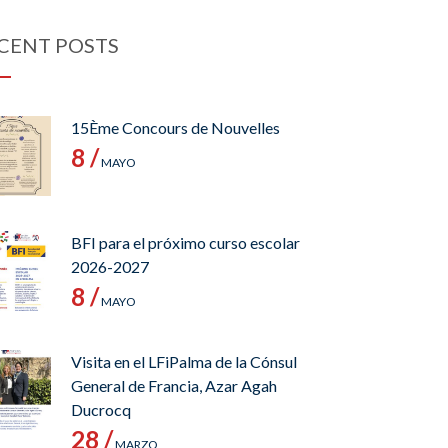
CENT POSTS
15Ème Concours de Nouvelles
8 /
MAYO
BFI para el próximo curso escolar
2026-2027
8 /
MAYO
Visita en el LFiPalma de la Cónsul
General de Francia, Azar Agah
Ducrocq
28 /
MARZO