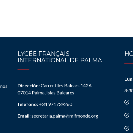
LYCÉE FRANÇAIS
HO
INTERNATIONAL DE PALMA
Lun
Dirección:
Carrer Illes Balears 142A
anos
8:3
07014 Palma, Islas Baleares
teléfono:
+34 971739260
Email:
secretaria.palma@mlfmonde.org