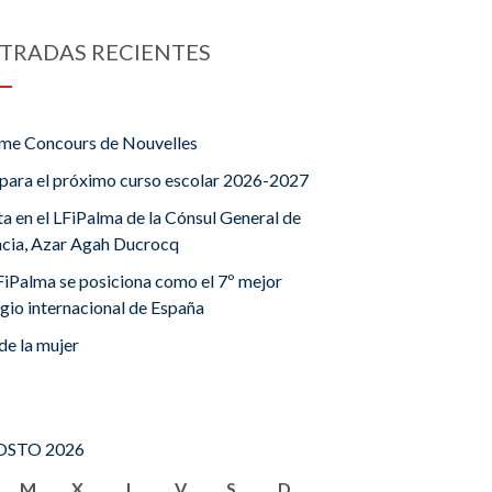
TRADAS RECIENTES
me Concours de Nouvelles
para el próximo curso escolar 2026-2027
ta en el LFiPalma de la Cónsul General de
ncia, Azar Agah Ducrocq
FiPalma se posiciona como el 7º mejor
gio internacional de España
de la mujer
STO 2026
M
X
J
V
S
D