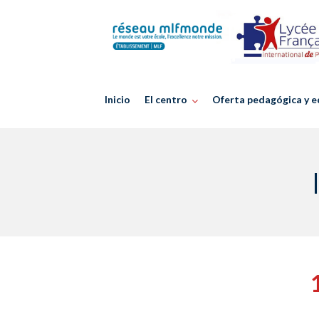
Skip
to
content
Inicio
El centro
Oferta pedagógica y e