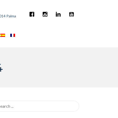
7014 Palma
4
rch