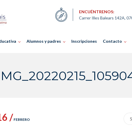
ENCUÉNTRENOS:
Carrer Illes Balears 142A, 0
ducativa
Alumnos y padres
Inscripciones
Contacto
IMG_20220215_10590
16 /
Sea
FEBRERO
for: