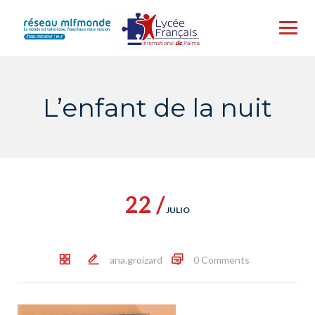
Skip
to
content
L’enfant de la nuit
22 /
JULIO
ana.groizard
0 Comments