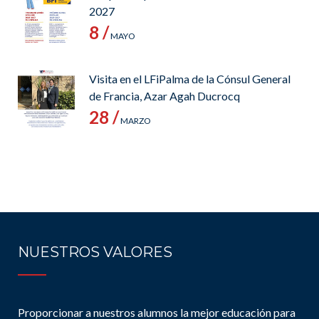
2027
8 /
MAYO
Visita en el LFiPalma de la Cónsul General
de Francia, Azar Agah Ducrocq
28 /
MARZO
NUESTROS VALORES
Proporcionar a nuestros alumnos la mejor educación para