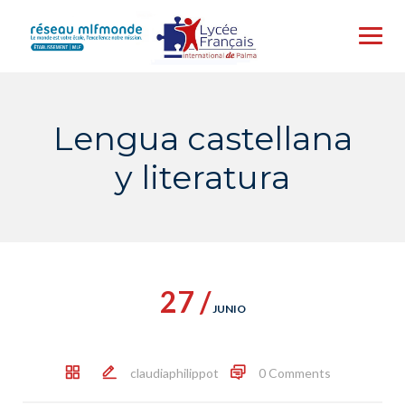
Skip
to
content
Lengua castellana
y literatura
27 /
JUNIO
claudiaphilippot
0 Comments