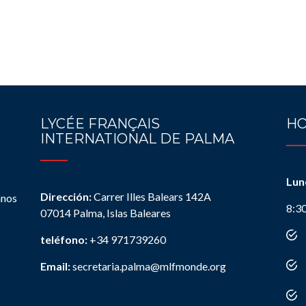
LYCÉE FRANÇAIS
HO
INTERNATIONAL DE PALMA
Lun
Dirección:
Carrer Illes Balears 142A
anos
8:3
07014 Palma, Islas Baleares
teléfono:
+34 971739260
Email:
secretaria.palma@mlfmonde.org