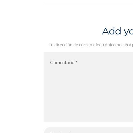
l’archéodrome – Los alumnos de 6A
visitan el arqueódromo
Add y
Tu dirección de correo electrónico no será 