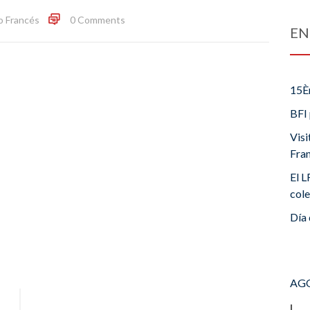
o Francés
0 Comments
EN
15È
BFI 
Visi
Fra
El L
cole
Día 
AGO
L