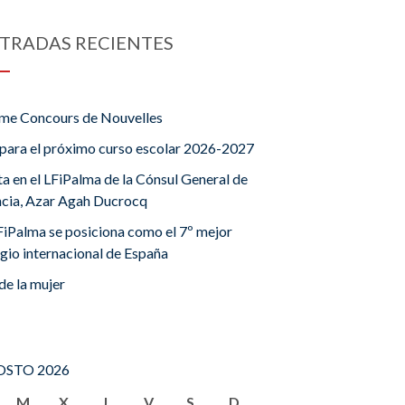
TRADAS RECIENTES
me Concours de Nouvelles
para el próximo curso escolar 2026-2027
ta en el LFiPalma de la Cónsul General de
ncia, Azar Agah Ducrocq
FiPalma se posiciona como el 7º mejor
gio internacional de España
de la mujer
STO 2026
M
X
J
V
S
D