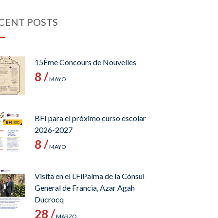
CENT POSTS
15Ème Concours de Nouvelles
8 /
MAYO
BFI para el próximo curso escolar
2026-2027
8 /
MAYO
Visita en el LFiPalma de la Cónsul
General de Francia, Azar Agah
Ducrocq
28 /
MARZO