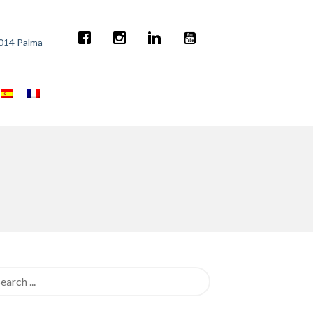
7014 Palma
rch