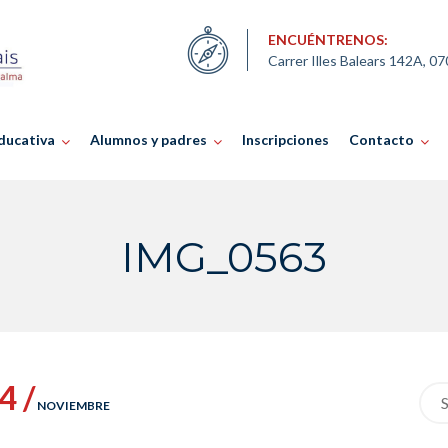
ENCUÉNTRENOS:
Carrer Illes Balears 142A, 0
ducativa
Alumnos y padres
Inscripciones
Contacto
IMG_0563
4 /
Sea
NOVIEMBRE
for: