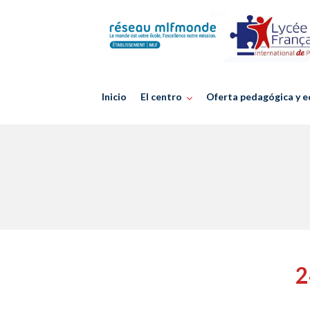
Skip
to
content
Inicio
El centro
Oferta pedagógica y e
2