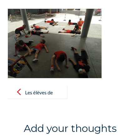
Post
navigation
Les élèves de
CE1
apprennent et
travaillent sur
Add your thoughts
les parties du