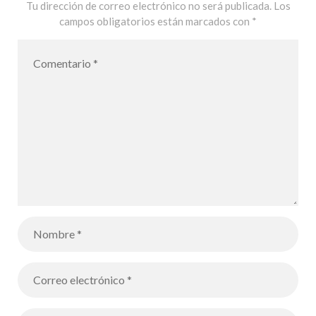
corps – Los
Tu dirección de correo electrónico no será publicada.
Los
campos obligatorios están marcados con
*
alumnos de
CE1
conociendo y
trabajando las
partes del
cuerpo