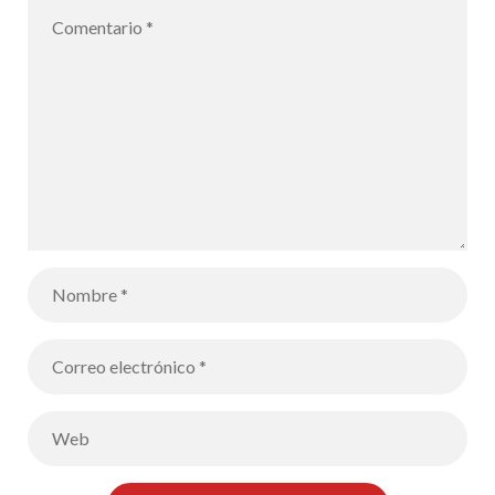
décrite par
Platon – Los
alumnos de
Terminale
representan
en forma de
dibujos la
Alegoría de la
caverna
descrita por
Platón