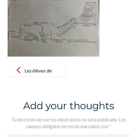
Post
navigation
Les élèves de
Terminale
représentent
sous forme de
Add your thoughts
dessins
l’Allégorie de
Tu dirección de correo electrónico no será publicada.
Los
campos obligatorios están marcados con
*
la caverne