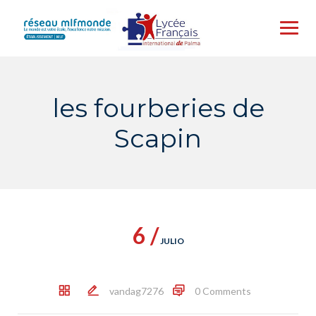
Skip
to
content
les fourberies de
Scapin
6 /
JULIO
vandag7276
0 Comments