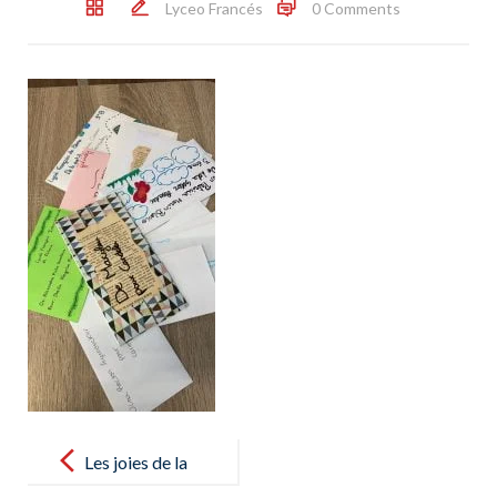
Lyceo Francés
0 Comments
Post
navigation
Les joies de la