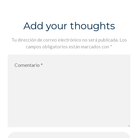
correspondan
ce «papier» –
Las alegrías
Add your thoughts
de la
corresponden
Tu dirección de correo electrónico no será publicada.
Los
campos obligatorios están marcados con
*
cia «en papel»