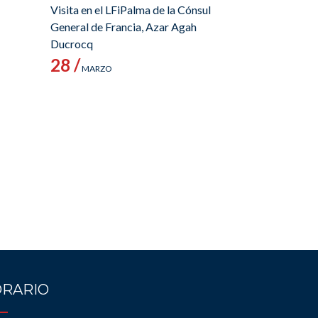
Visita en el LFiPalma de la Cónsul
General de Francia, Azar Agah
Ducrocq
28 /
MARZO
RARIO