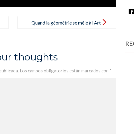
Quand la géométrie se mêle à l’Art
! ¡Cuando la geometría se mezcla
con el arte!
RE
our thoughts
publicada.
Los campos obligatorios están marcados con
*