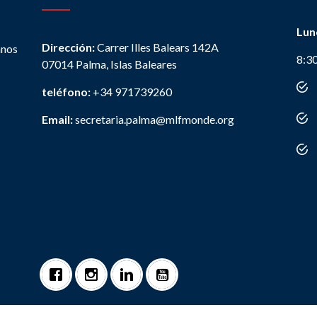
Lun
Dirección:
Carrer Illes Balears 142A
anos
8:3
07014 Palma, Islas Baleares
teléfono:
+34 971739260
Email:
secretaria.palma@mlfmonde.org