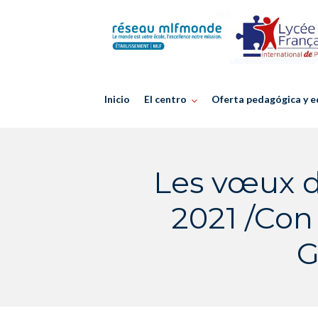
Skip
to
content
Inicio
El centro
Oferta pedagógica y e
Les vœux d
2021 /Con
G