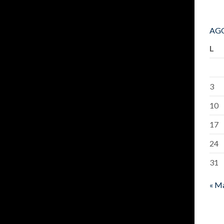
AGO
L
3
10
17
24
31
« M