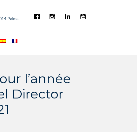
7014 Palma
our l’année
l Director
21