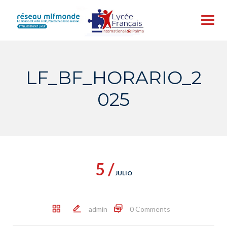
Skip
to
content
LF_BF_HORARIO_2
025
5 /
JULIO
admin
0 Comments