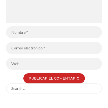
Search
for: