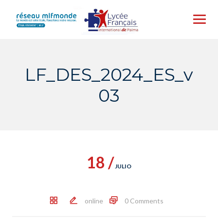
Skip
to
content
LF_DES_2024_ES_v
03
18 /
JULIO
online
0 Comments