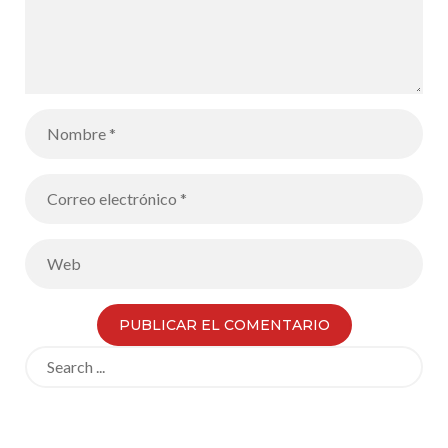
Search
for: