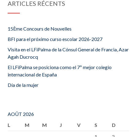
ARTICLES RÉCENTS
15Ème Concours de Nouvelles
BFI para el próximo curso escolar 2026-2027
Visita en el LFiPalma de la Cónsul General de Francia, Azar
Agah Ducrocq
El LFiPalma se posiciona como el 7º mejor colegio
internacional de España
Día de la mujer
AOÛT 2026
L
M
M
J
V
S
D
1
2