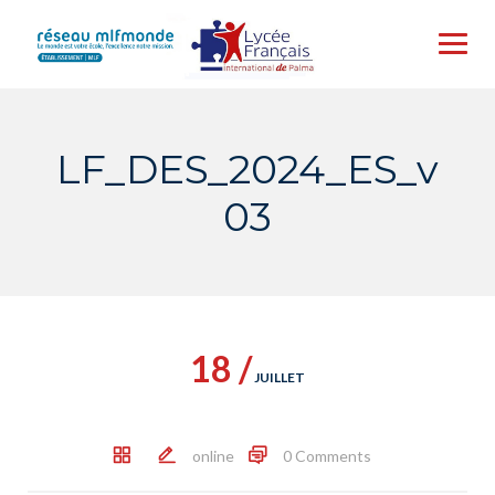
Skip
to
content
LF_DES_2024_ES_v
03
18 /
JUILLET
online
0 Comments