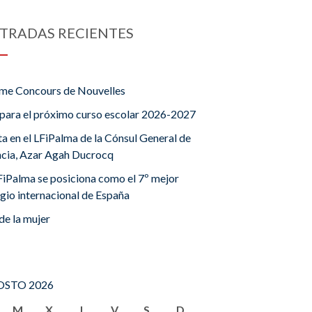
TRADAS RECIENTES
me Concours de Nouvelles
para el próximo curso escolar 2026-2027
ta en el LFiPalma de la Cónsul General de
ncia, Azar Agah Ducrocq
FiPalma se posiciona como el 7º mejor
gio internacional de España
de la mujer
STO 2026
M
X
J
V
S
D