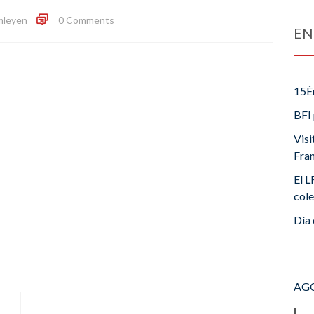
mleyen
0 Comments
EN
15È
BFI 
Visi
Fra
El L
cole
Día 
AGO
L