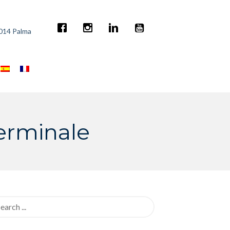
7014 Palma
Terminale
rch