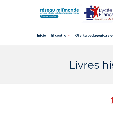
Skip
to
content
Inicio
El centro
Oferta pedagógica y e
Livres h
1