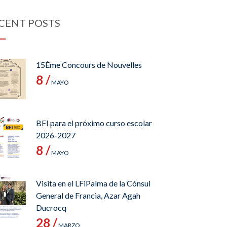
CENT POSTS
15Ème Concours de Nouvelles
8 /
MAYO
BFI para el próximo curso escolar
2026-2027
8 /
MAYO
Visita en el LFiPalma de la Cónsul
General de Francia, Azar Agah
Ducrocq
28 /
MARZO