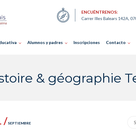
ENCUÉNTRENOS:
Carrer Illes Balears 142A, 0
ducativa
Alumnos y padres
Inscripciones
Contacto
istoire & géographie 
 /
Sea
SEPTIEMBRE
for: