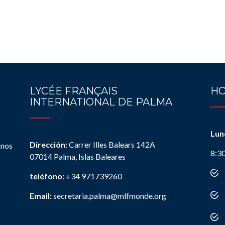
LYCÉE FRANÇAIS
HO
INTERNATIONAL DE PALMA
Lun
Dirección:
Carrer Illes Balears 142A
anos
8:3
07014 Palma, Islas Baleares
teléfono:
+34 971739260
Email:
secretaria.palma@mlfmonde.org