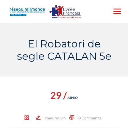
Skip
to
content
El Robatori de
segle CATALAN 5e
29 /
JUNIO
cmourouvin
0 Comments