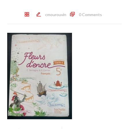
cmourouvin
0 Comments
Post