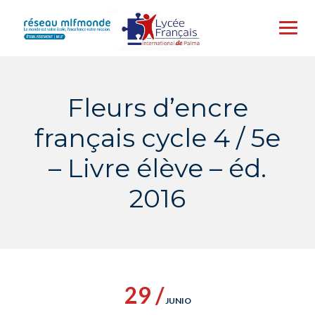
Skip
to
content
Fleurs d’encre
français cycle 4 / 5e
– Livre élève – éd.
2016
29 /
JUNIO