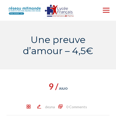
Skip
to
content
Une preuve
d’amour – 4,5€
9 /
JULIO
deyna
0 Comments