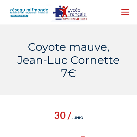
Skip
to
content
Coyote mauve,
Jean-Luc Cornette
7€
30 /
JUNIO