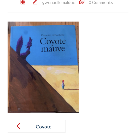
gwenaellemaldue
0 Comments
Post
navigation
Coyote