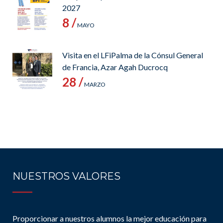
2027
8 /
MAYO
Visita en el LFiPalma de la Cónsul General
de Francia, Azar Agah Ducrocq
28 /
MARZO
NUESTROS VALORES
Proporcionar a nuestros alumnos la mejor educación para