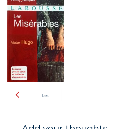
Post
navigation
Les
Miserables
Add your thoughts