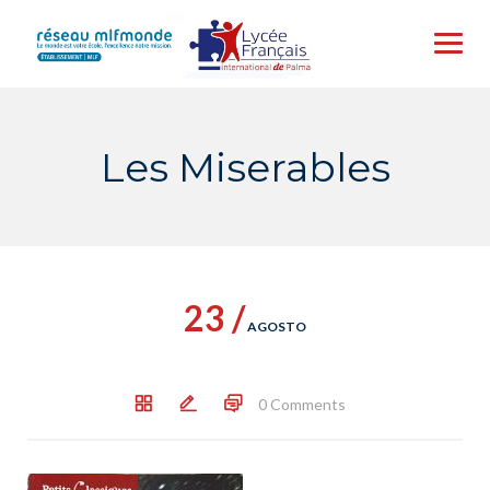
Skip
to
content
Les Miserables
23 /
AGOSTO
0 Comments