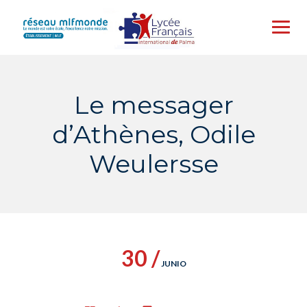
Skip
to
content
Le messager
d’Athènes, Odile
Weulersse
30 /
JUNIO