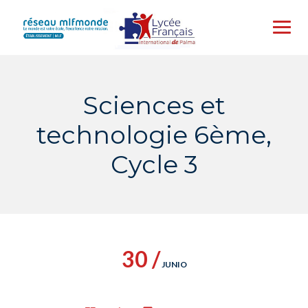
Skip
to
content
Sciences et
technologie 6ème,
Cycle 3
30 /
JUNIO