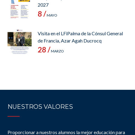
2027
8 /
MAYO
Visita en el LFiPalma de la Cónsul General
de Francia, Azar Agah Ducrocq
28 /
MARZO
NUESTROS VALORES
Proporcionar a nuestros alumnos la mejor educación para