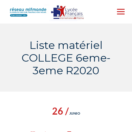
Skip
to
content
Liste matériel
COLLEGE 6eme-
3eme R2020
26 /
JUNIO