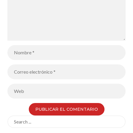
Search
for: