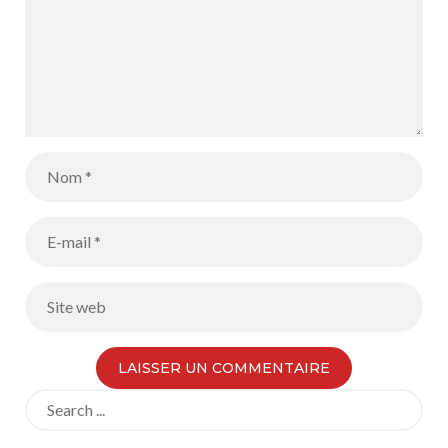
Search
for: