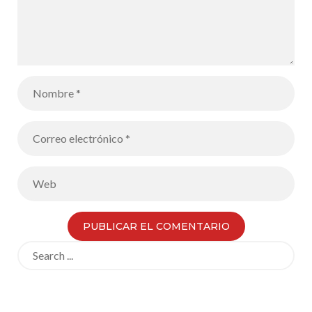
Search
for: