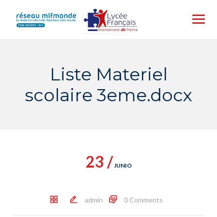
Skip
to
content
Liste Materiel
scolaire 3eme.docx
23 /
JUNIO
admin
0 Comments