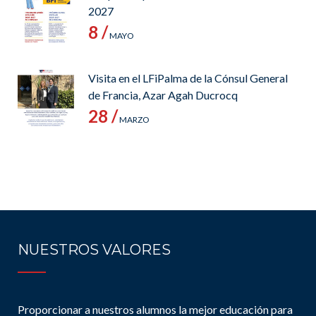
2027
8 /
MAYO
Visita en el LFiPalma de la Cónsul General
de Francia, Azar Agah Ducrocq
28 /
MARZO
NUESTROS VALORES
Proporcionar a nuestros alumnos la mejor educación para