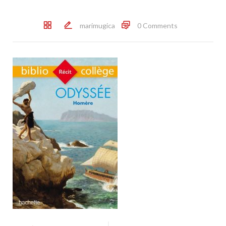
marimugica
0 Comments
Post