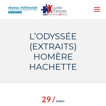
Skip
to
content
L’ODYSSÉE
(EXTRAITS)
HOMÈRE
HACHETTE
29 /
JUNIO