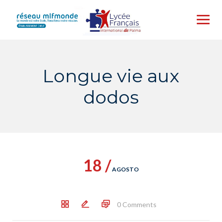
Skip
to
content
Longue vie aux
dodos
18 /
AGOSTO
0 Comments