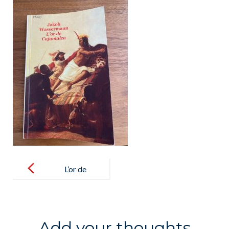
Post
navigation
L’or de
Cajamalca
Add your thoughts