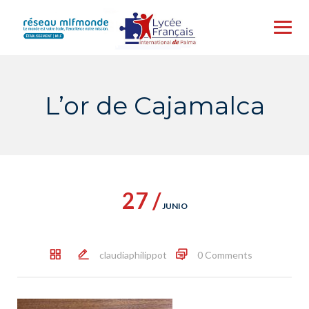
Skip
to
content
L’or de Cajamalca
27 /
JUNIO
claudiaphilippot
0 Comments