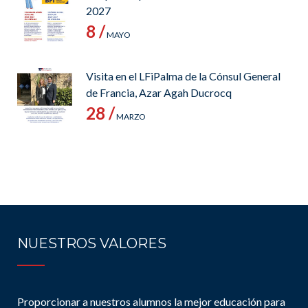
2027
8 /
MAYO
Visita en el LFiPalma de la Cónsul General
de Francia, Azar Agah Ducrocq
28 /
MARZO
NUESTROS VALORES
Proporcionar a nuestros alumnos la mejor educación para