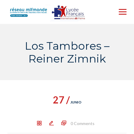
Skip
to
content
Los Tambores –
Reiner Zimnik
27 /
JUNIO
0 Comments