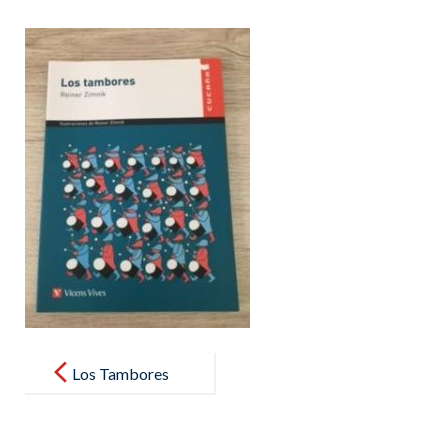
Post
navigation
Los Tambores
– Reiner
Zimnik