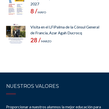
2027
8 /
MAYO
Visita en el LFiPalma de la Cónsul General
de Francia, Azar Agah Ducrocq
28 /
MARZO
NUESTROS VALORES
Proporcionar a nuestros alumnos la mejor educación para