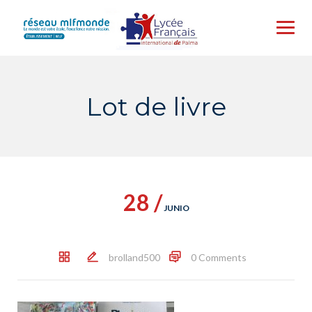
Skip
to
content
Lot de livre
28 /
JUNIO
brolland500
0 Comments