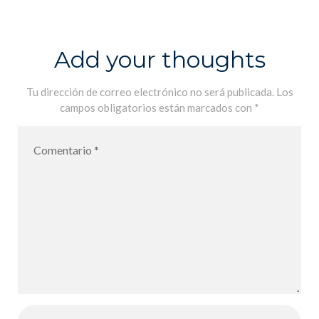
mics
understanding
the global
Add your thoughts
economy
Tu dirección de correo electrónico no será publicada.
Los
campos obligatorios están marcados con
*