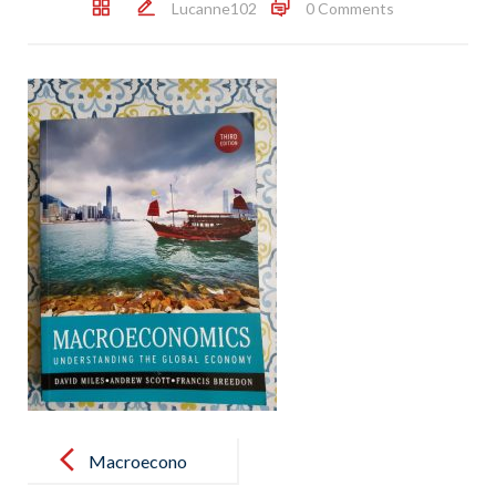
Lucanne102
0 Comments
Post
navigation
Macroecono