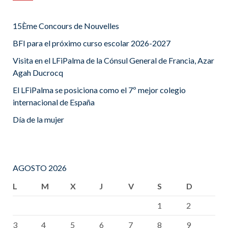
15Ème Concours de Nouvelles
BFI para el próximo curso escolar 2026-2027
Visita en el LFiPalma de la Cónsul General de Francia, Azar
Agah Ducrocq
El LFiPalma se posiciona como el 7º mejor colegio
internacional de España
Día de la mujer
AGOSTO 2026
L
M
X
J
V
S
D
1
2
3
4
5
6
7
8
9