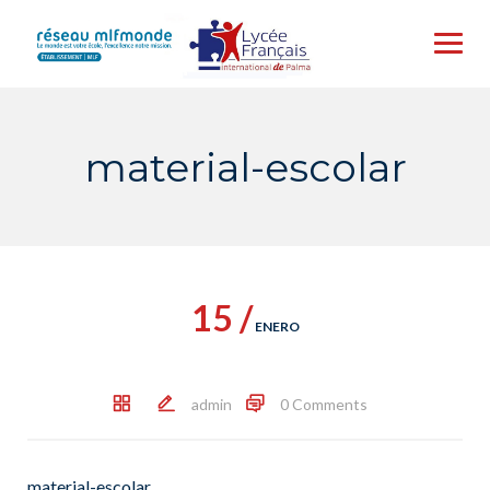
Skip
to
content
material-escolar
15 /
ENERO
admin
0 Comments
material-escolar