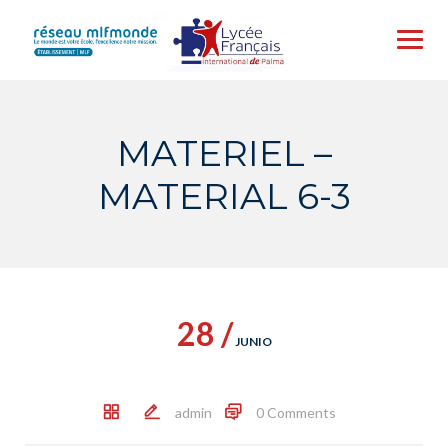
Skip
to
content
MATERIEL –
MATERIAL 6-3
28 /
JUNIO
admin
0 Comments