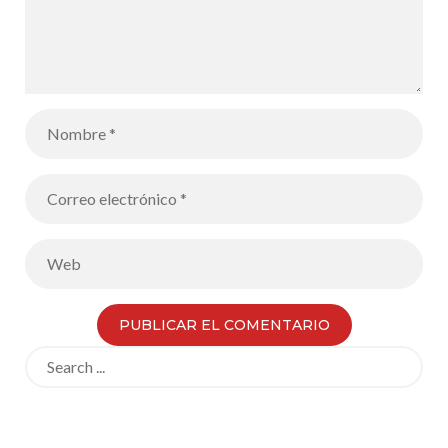
Search
for: