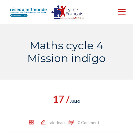
Skip
to
content
Maths cycle 4
Mission indigo
17 /
JULIO
alorieau
0 Comments