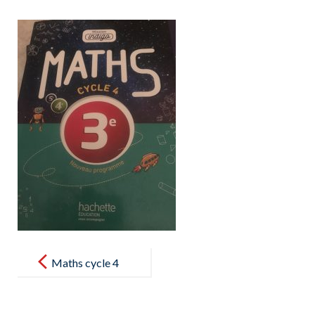
Post
navigation
Maths cycle 4
Mission
indigo