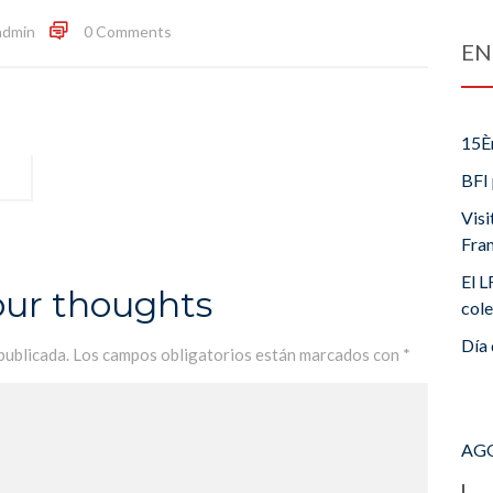
admin
0 Comments
EN
15È
BFI 
Visi
Fra
El L
our thoughts
cole
Día 
publicada.
Los campos obligatorios están marcados con
*
AGO
L