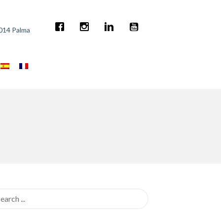
7014 Palma
rch