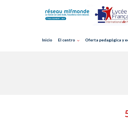
Skip
to
content
Inicio
El centro
Oferta pedagógica y e