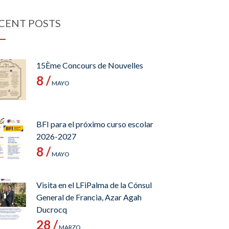
CENT POSTS
15Ème Concours de Nouvelles
8 /
MAYO
BFI para el próximo curso escolar
2026-2027
8 /
MAYO
Visita en el LFiPalma de la Cónsul
General de Francia, Azar Agah
Ducrocq
28 /
MARZO