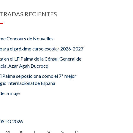
TRADAS RECIENTES
me Concours de Nouvelles
para el próximo curso escolar 2026-2027
ta en el LFiPalma de la Cónsul General de
ncia, Azar Agah Ducrocq
FiPalma se posiciona como el 7º mejor
gio internacional de España
de la mujer
STO 2026
M
X
J
V
S
D