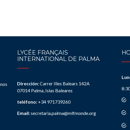
LYCÉE FRANÇAIS
HO
INTERNATIONAL DE PALMA
Lun
Dirección:
Carrer Illes Balears 142A
anos
8:3
07014 Palma, Islas Baleares
teléfono:
+34 971739260
Email:
secretaria.palma@mlfmonde.org