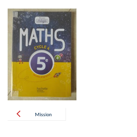
Post
navigation
Mission
indigo maths
Hachette