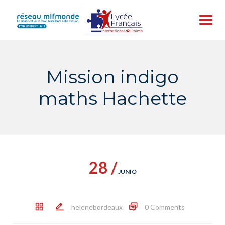
Skip
to
content
Mission indigo
maths Hachette
28 /
JUNIO
helenebordeaux
0 Comments