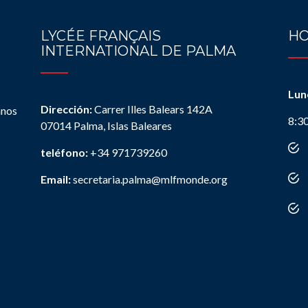
LYCÉE FRANÇAIS
HO
INTERNATIONAL DE PALMA
Lun
Dirección:
Carrer Illes Balears 142A
anos
8:3
07014 Palma, Islas Baleares
teléfono:
+34 971739260
Email:
secretaria.palma@mlfmonde.org