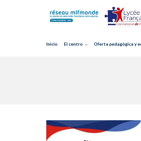
Skip
to
content
Inicio
El centro
Oferta pedagógica y e