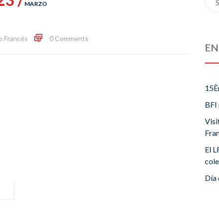
MARZO
for:
o Francés
0 Comments
EN
15È
BFI 
Visi
Fra
El L
cole
Día 