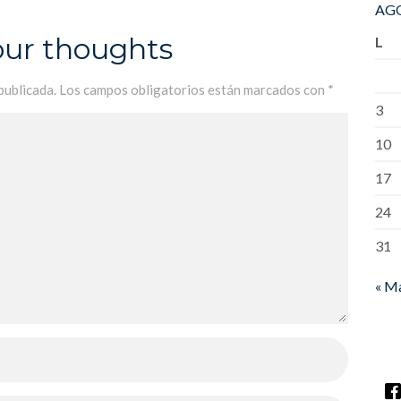
AGO
our thoughts
L
publicada.
Los campos obligatorios están marcados con
*
3
10
17
24
31
« M