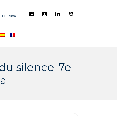
7014 Palma
du silence-7e
ia
rch