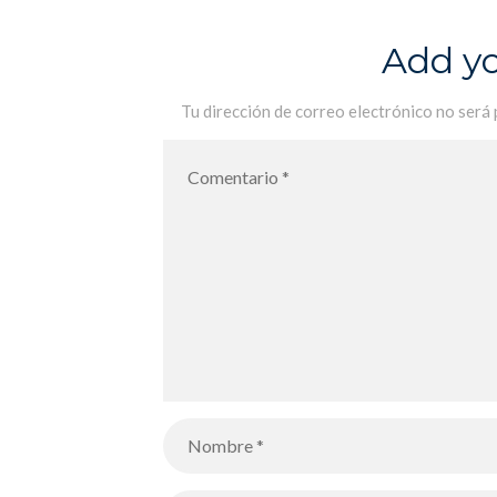
Nuestros alumnos del LFiP ganan
10 premios en el concurso Foto
Add y
Jove 2022
Tu dirección de correo electrónico no será 