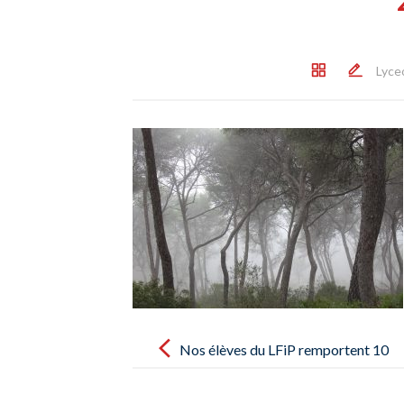
Lyce
Post
navigation
Nos élèves du LFiP remportent 10
prix au concours Foto Jove 2022 –