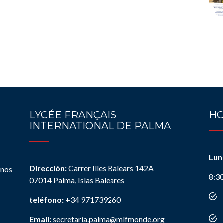
LYCÉE FRANÇAIS
HO
INTERNATIONAL DE PALMA
Lun
Dirección:
Carrer Illes Balears 142A
anos
8:3
07014 Palma, Islas Baleares
teléfono:
+34 971739260
Email:
secretaria.palma@mlfmonde.org