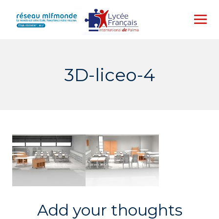
Skip
to
content
3D-liceo-4
Add your thoughts