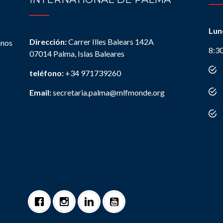
Lun
Dirección:
Carrer Illes Balears 142A
anos
8:3
07014 Palma, Islas Baleares
teléfono:
+34 971739260
Email:
secretaria.palma@mlfmonde.org