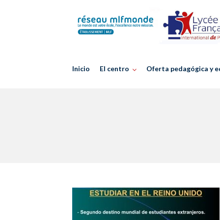
Skip
to
content
Inicio
El centro
Oferta pedagógica y e