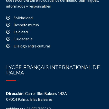
que se conviertan en ciudadanos del mundo, plurilingües,
informados y responsables
Solidaridad
Respeto mutuo
Laicidad
Ciudadanía
Diálogo entre culturas
LYCÉE FRANÇAIS INTERNATIONAL DE
PALMA
Dirección:
Carrer Illes Balears 142A
07014 Palma, Islas Baleares
teléfono:
+34 971739260