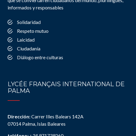
que se conviertan en ciudadanos del mundo, plurilingües,
informados y responsables
Solidaridad
Respeto mutuo
Laicidad
Ciudadanía
Diálogo entre culturas
LYCÉE FRANÇAIS INTERNATIONAL DE
PALMA
Dirección:
Carrer Illes Balears 142A
07014 Palma, Islas Baleares
teléfono:
+34 971739260