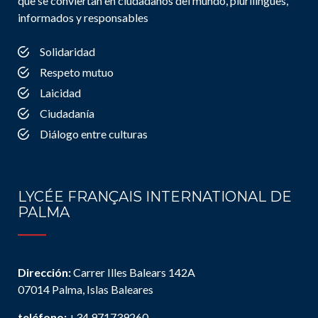
que se conviertan en ciudadanos del mundo, plurilingües,
informados y responsables
Solidaridad
Respeto mutuo
Laicidad
Ciudadanía
Diálogo entre culturas
LYCÉE FRANÇAIS INTERNATIONAL DE
PALMA
Dirección:
Carrer Illes Balears 142A
07014 Palma, Islas Baleares
teléfono:
+34 971739260