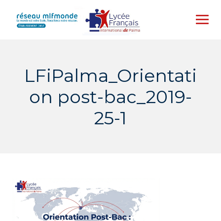
Skip
to
content
LFiPalma_Orientati
on post-bac_2019-
25-1